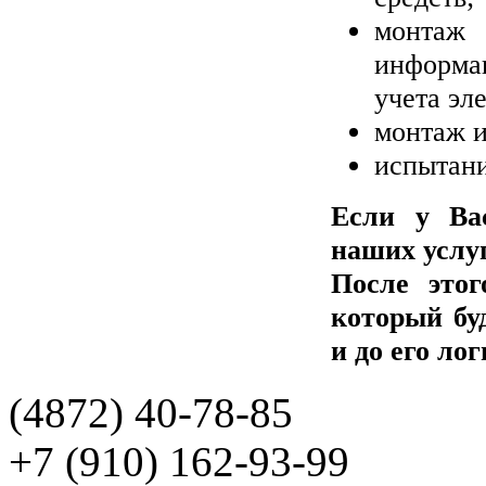
монта
информа
учета эл
монтаж и
испытани
Если у Ва
наших услуг
После это
который бу
и до его ло
(4872)
40-78-85
+7 (910) 162-93-99