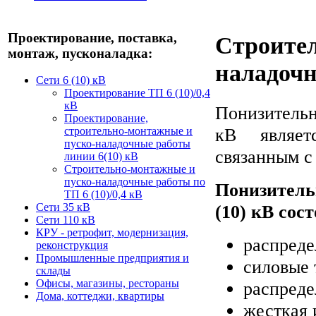
Проектирование, поставка,
Строител
монтаж, пусконаладка:
наладочн
Сети 6 (10) кВ
Проектирование ТП 6 (10)/0,4
кВ
Понизительн
Проектирование,
кВ являет
строительно-монтажные и
пуско-наладочные работы
связанным с
линии 6(10) кВ
Строительно-монтажные и
пуско-наладочные работы по
Понизитель
ТП 6 (10)/0,4 кВ
(10) кВ сос
Сети 35 кВ
Сети 110 кВ
КРУ - ретрофит, модернизация,
распреде
реконструкция
Промышленные предприятия и
силовые 
склады
Офисы, магазины, рестораны
распреде
Дома, коттеджи, квартиры
жесткая 